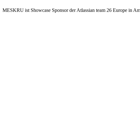
MESKRU ist Showcase Sponsor der Atlassian team 26 Europe in Ams