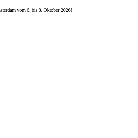
terdam vom 6. bis 8. Oktober 2026!