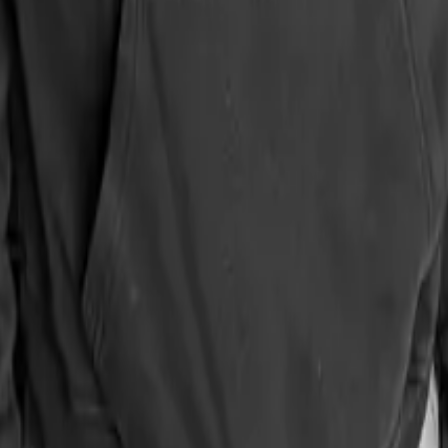
sere bisherigen Workflows sauber in Jira überführen und haben heute