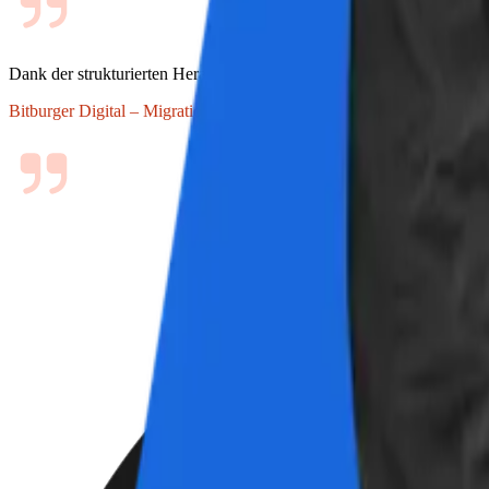
Dank der strukturierten Herangehensweise von MESKRU konnten wir un
Bitburger Digital – Migration zu Jira