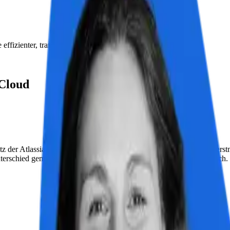
izienter, transparenter und skalierbarer gestaltet haben.
 Cloud
r Atlassian Cloud Produkte konnten wir unsere SAP-Rollouts erstmals
rschied gemacht – nicht nur technisch, sondern auch organisatorisch.