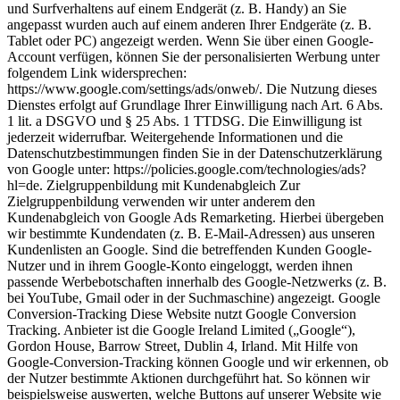
und Surfverhaltens auf einem Endgerät (z. B. Handy) an Sie
angepasst wurden auch auf einem anderen Ihrer Endgeräte (z. B.
Tablet oder PC) angezeigt werden. Wenn Sie über einen Google-
Account verfügen, können Sie der personalisierten Werbung unter
folgendem Link widersprechen:
https://www.google.com/settings/ads/onweb/. Die Nutzung dieses
Dienstes erfolgt auf Grundlage Ihrer Einwilligung nach Art. 6 Abs.
1 lit. a DSGVO und § 25 Abs. 1 TTDSG. Die Einwilligung ist
jederzeit widerrufbar. Weitergehende Informationen und die
Datenschutzbestimmungen finden Sie in der Datenschutzerklärung
von Google unter: https://policies.google.com/technologies/ads?
hl=de. Zielgruppenbildung mit Kundenabgleich Zur
Zielgruppenbildung verwenden wir unter anderem den
Kundenabgleich von Google Ads Remarketing. Hierbei übergeben
wir bestimmte Kundendaten (z. B. E-Mail-Adressen) aus unseren
Kundenlisten an Google. Sind die betreffenden Kunden Google-
Nutzer und in ihrem Google-Konto eingeloggt, werden ihnen
passende Werbebotschaften innerhalb des Google-Netzwerks (z. B.
bei YouTube, Gmail oder in der Suchmaschine) angezeigt. Google
Conversion-Tracking Diese Website nutzt Google Conversion
Tracking. Anbieter ist die Google Ireland Limited („Google“),
Gordon House, Barrow Street, Dublin 4, Irland. Mit Hilfe von
Google-Conversion-Tracking können Google und wir erkennen, ob
der Nutzer bestimmte Aktionen durchgeführt hat. So können wir
beispielsweise auswerten, welche Buttons auf unserer Website wie