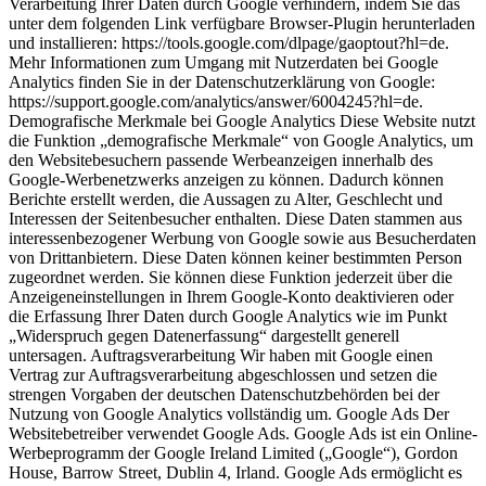
Verarbeitung Ihrer Daten durch Google verhindern, indem Sie das
unter dem folgenden Link verfügbare Browser-Plugin herunterladen
und installieren: https://tools.google.com/dlpage/gaoptout?hl=de.
Mehr Informationen zum Umgang mit Nutzerdaten bei Google
Analytics finden Sie in der Datenschutzerklärung von Google:
https://support.google.com/analytics/answer/6004245?hl=de.
Demografische Merkmale bei Google Analytics Diese Website nutzt
die Funktion „demografische Merkmale“ von Google Analytics, um
den Websitebesuchern passende Werbeanzeigen innerhalb des
Google-Werbenetzwerks anzeigen zu können. Dadurch können
Berichte erstellt werden, die Aussagen zu Alter, Geschlecht und
Interessen der Seitenbesucher enthalten. Diese Daten stammen aus
interessenbezogener Werbung von Google sowie aus Besucherdaten
von Drittanbietern. Diese Daten können keiner bestimmten Person
zugeordnet werden. Sie können diese Funktion jederzeit über die
Anzeigeneinstellungen in Ihrem Google-Konto deaktivieren oder
die Erfassung Ihrer Daten durch Google Analytics wie im Punkt
„Widerspruch gegen Datenerfassung“ dargestellt generell
untersagen. Auftragsverarbeitung Wir haben mit Google einen
Vertrag zur Auftragsverarbeitung abgeschlossen und setzen die
strengen Vorgaben der deutschen Datenschutzbehörden bei der
Nutzung von Google Analytics vollständig um. Google Ads Der
Websitebetreiber verwendet Google Ads. Google Ads ist ein Online-
Werbeprogramm der Google Ireland Limited („Google“), Gordon
House, Barrow Street, Dublin 4, Irland. Google Ads ermöglicht es