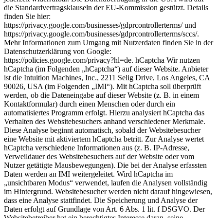
die Standardvertragsklauseln der EU-Kommission gestützt. Details
finden Sie hier:
https://privacy.google.com/businesses/gdprcontrollerterms/ und
https://privacy.google.com/businesses/gdprcontrollerterms/sccs/.
Mehr Informationen zum Umgang mit Nutzerdaten finden Sie in der
Datenschutzerklärung von Google:
https://policies.google.com/privacy?hl=de. hCaptcha Wir nutzen
hCaptcha (im Folgenden „hCaptcha“) auf dieser Website. Anbieter
ist die Intuition Machines, Inc., 2211 Selig Drive, Los Angeles, CA
90026, USA (im Folgenden „IMI“). Mit hCaptcha soll überprüft
werden, ob die Dateneingabe auf dieser Website (z. B. in einem
Kontaktformular) durch einen Menschen oder durch ein
automatisiertes Programm erfolgt. Hierzu analysiert hCaptcha das
Verhalten des Websitebesuchers anhand verschiedener Merkmale.
Diese Analyse beginnt automatisch, sobald der Websitebesucher
eine Website mit aktiviertem hCaptcha betritt. Zur Analyse wertet
hCaptcha verschiedene Informationen aus (z. B. IP-Adresse,
Verweildauer des Websitebesuchers auf der Website oder vom
Nutzer getätigte Mausbewegungen). Die bei der Analyse erfassten
Daten werden an IMI weitergeleitet. Wird hCaptcha im
„unsichtbaren Modus“ verwendet, laufen die Analysen vollständig
im Hintergrund. Websitebesucher werden nicht darauf hingewiesen,
dass eine Analyse stattfindet. Die Speicherung und Analyse der
Daten erfolgt auf Grundlage von Art. 6 Abs. 1 lit. f DSGVO. Der
Websitebetreiber hat ein berechtigtes Interesse daran, seine