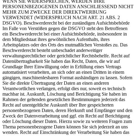
WENN SIE WIDERSPRECHEN, WERDEN IHRE
PERSONENBEZOGENEN DATEN ANSCHLIESSEND NICHT
MEHR ZUM ZWECKE DER DIREKTWERBUNG
VERWENDET (WIDERSPRUCH NACH ART. 21 ABS. 2
DSGVO). Beschwerde­recht bei der zuständigen Aufsichts­behörde
Im Falle von Verstößen gegen die DSGVO steht den Betroffenen
ein Beschwerderecht bei einer Aufsichtsbehörde, insbesondere in
dem Mitgliedstaat ihres gewöhnlichen Aufenthalts, ihres
Arbeitsplatzes oder des Orts des mutmaßlichen Verstoßes zu. Das
Beschwerderecht besteht unbeschadet anderweitiger
verwaltungsrechtlicher oder gerichtlicher Rechtsbehelfe. Recht auf
Daten­übertrag­barkeit Sie haben das Recht, Daten, die wir auf
Grundlage Ihrer Einwilligung oder in Erfüllung eines Vertrags
automatisiert verarbeiten, an sich oder an einen Dritten in einem
gängigen, maschinenlesbaren Format aushändigen zu lassen. Sofern
Sie die direkte Übertragung der Daten an einen anderen
Verantwortlichen verlangen, erfolgt dies nur, soweit es technisch
machbar ist. Auskunft, Löschung und Berichtigung Sie haben im
Rahmen der geltenden gesetzlichen Bestimmungen jederzeit das
Recht auf unentgeltliche Auskunft über Ihre gespeicherten
personenbezogenen Daten, deren Herkunft und Empfänger und den
Zweck der Datenverarbeitung und ggf. ein Recht auf Berichtigung
oder Löschung dieser Daten. Hierzu sowie zu weiteren Fragen zum
Thema personenbezogene Daten können Sie sich jederzeit an uns
wenden. Recht auf Einschränkung der Verarbeitung Sie haben das