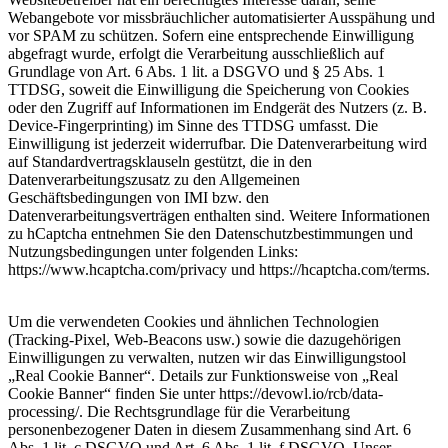
Webangebote vor missbräuchlicher automatisierter Ausspähung und
vor SPAM zu schützen. Sofern eine entsprechende Einwilligung
abgefragt wurde, erfolgt die Verarbeitung ausschließlich auf
Grundlage von Art. 6 Abs. 1 lit. a DSGVO und § 25 Abs. 1
TTDSG, soweit die Einwilligung die Speicherung von Cookies
oder den Zugriff auf Informationen im Endgerät des Nutzers (z. B.
Device-Fingerprinting) im Sinne des TTDSG umfasst. Die
Einwilligung ist jederzeit widerrufbar. Die Datenverarbeitung wird
auf Standardvertragsklauseln gestützt, die in den
Datenverarbeitungszusatz zu den Allgemeinen
Geschäftsbedingungen von IMI bzw. den
Datenverarbeitungsverträgen enthalten sind. Weitere Informationen
zu hCaptcha entnehmen Sie den Datenschutzbestimmungen und
Nutzungsbedingungen unter folgenden Links:
https://www.hcaptcha.com/privacy und https://hcaptcha.com/terms.
Um die verwendeten Cookies und ähnlichen Technologien
(Tracking-Pixel, Web-Beacons usw.) sowie die dazugehörigen
Einwilligungen zu verwalten, nutzen wir das Einwilligungstool
„Real Cookie Banner“. Details zur Funktionsweise von „Real
Cookie Banner“ finden Sie unter https://devowl.io/rcb/data-
processing/. Die Rechtsgrundlage für die Verarbeitung
personenbezogener Daten in diesem Zusammenhang sind Art. 6
Abs. 1 lit. c DSGVO und Art. 6 Abs. 1 lit. f DSGVO. Unser