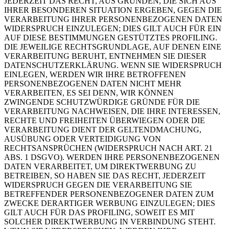
JEDERZEIT DAS RECHT, AUS GRÜNDEN, DIE SICH AUS
IHRER BESONDEREN SITUATION ERGEBEN, GEGEN DIE
VERARBEITUNG IHRER PERSONENBEZOGENEN DATEN
WIDERSPRUCH EINZULEGEN; DIES GILT AUCH FÜR EIN
AUF DIESE BESTIMMUNGEN GESTÜTZTES PROFILING.
DIE JEWEILIGE RECHTSGRUNDLAGE, AUF DENEN EINE
VERARBEITUNG BERUHT, ENTNEHMEN SIE DIESER
DATENSCHUTZERKLÄRUNG. WENN SIE WIDERSPRUCH
EINLEGEN, WERDEN WIR IHRE BETROFFENEN
PERSONENBEZOGENEN DATEN NICHT MEHR
VERARBEITEN, ES SEI DENN, WIR KÖNNEN
ZWINGENDE SCHUTZWÜRDIGE GRÜNDE FÜR DIE
VERARBEITUNG NACHWEISEN, DIE IHRE INTERESSEN,
RECHTE UND FREIHEITEN ÜBERWIEGEN ODER DIE
VERARBEITUNG DIENT DER GELTENDMACHUNG,
AUSÜBUNG ODER VERTEIDIGUNG VON
RECHTSANSPRÜCHEN (WIDERSPRUCH NACH ART. 21
ABS. 1 DSGVO). WERDEN IHRE PERSONENBEZOGENEN
DATEN VERARBEITET, UM DIREKTWERBUNG ZU
BETREIBEN, SO HABEN SIE DAS RECHT, JEDERZEIT
WIDERSPRUCH GEGEN DIE VERARBEITUNG SIE
BETREFFENDER PERSONENBEZOGENER DATEN ZUM
ZWECKE DERARTIGER WERBUNG EINZULEGEN; DIES
GILT AUCH FÜR DAS PROFILING, SOWEIT ES MIT
SOLCHER DIREKTWERBUNG IN VERBINDUNG STEHT.