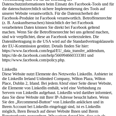
Datenschutzinformationen beim Einsatz des Facebook-Tools und für
die datenschutzrechtlich sichere Implementierung des Tools auf
unserer Website verantwortlich. Für die Datensicherheit der
Facebook-Produkte ist Facebook verantwortlich. Betroffenenrechte
(z. B. Auskunftsersuchen) hinsichtlich der bei Facebook
verarbeiteten Daten können Sie direkt bei Facebook geltend
machen. Wenn Sie die Betroffenenrechte bei uns geltend machen,
sind wir verpflichtet, diese an Facebook weiterzuleiten. Die
Datenübertragung in die USA wird auf die Standardvertragsklauseln
der EU-Kommission gestützt. Details finden Sie hier:
https://www.facebook.com/legal/EU_data_transfer_addendum,
https://de-de.facebook.com/help/566994660333381 und
https://www.facebook.com/policy.php.
LinkedIn
Diese Website nutzt Elemente des Netzwerks LinkedIn. Anbieter ist
die LinkedIn Ireland Unlimited Company, Wilton Plaza, Wilton
Place, Dublin 2, Irland. Bei jedem Abruf einer Seite dieser Website,
die Elemente von LinkedIn enthält, wird eine Verbindung zu
Servern von LinkedIn aufgebaut. LinkedIn wird darüber informiert,
dass Sie diese Website mit Ihrer IP-Adresse besucht haben. Wenn
Sie den „Recommend-Button“ von LinkedIn anklicken und in
Ihrem Account bei LinkedIn eingeloggt sind, ist es LinkedIn
möglich, Ihren Besuch auf dieser Website Ihnen und Ihrem
Benutzerkonto zuzuordnen. Wir weisen darauf hin, dass wir als