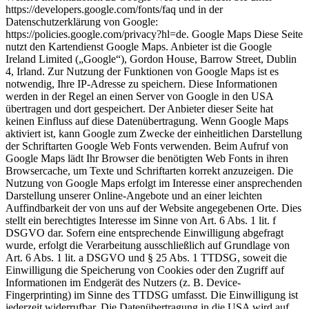
https://developers.google.com/fonts/faq und in der
Datenschutzerklärung von Google:
https://policies.google.com/privacy?hl=de. Google Maps Diese Seite
nutzt den Kartendienst Google Maps. Anbieter ist die Google
Ireland Limited („Google“), Gordon House, Barrow Street, Dublin
4, Irland. Zur Nutzung der Funktionen von Google Maps ist es
notwendig, Ihre IP-Adresse zu speichern. Diese Informationen
werden in der Regel an einen Server von Google in den USA
übertragen und dort gespeichert. Der Anbieter dieser Seite hat
keinen Einfluss auf diese Datenübertragung. Wenn Google Maps
aktiviert ist, kann Google zum Zwecke der einheitlichen Darstellung
der Schriftarten Google Web Fonts verwenden. Beim Aufruf von
Google Maps lädt Ihr Browser die benötigten Web Fonts in ihren
Browsercache, um Texte und Schriftarten korrekt anzuzeigen. Die
Nutzung von Google Maps erfolgt im Interesse einer ansprechenden
Darstellung unserer Online-Angebote und an einer leichten
Auffindbarkeit der von uns auf der Website angegebenen Orte. Dies
stellt ein berechtigtes Interesse im Sinne von Art. 6 Abs. 1 lit. f
DSGVO dar. Sofern eine entsprechende Einwilligung abgefragt
wurde, erfolgt die Verarbeitung ausschließlich auf Grundlage von
Art. 6 Abs. 1 lit. a DSGVO und § 25 Abs. 1 TTDSG, soweit die
Einwilligung die Speicherung von Cookies oder den Zugriff auf
Informationen im Endgerät des Nutzers (z. B. Device-
Fingerprinting) im Sinne des TTDSG umfasst. Die Einwilligung ist
jederzeit widerrufbar. Die Datenübertragung in die USA wird auf