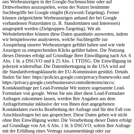
uns Werbeanzeigen in der Google-Suchmaschine oder auf
Drittwebseiten auszuspielen, wenn der Nutzer bestimmte
Suchbegriffe bei Google eingibt (Keyword-Targeting). Ferner
können zielgerichtete Werbeanzeigen anhand der bei Google
vorhandenen Nutzerdaten (z. B. Standortdaten und Interessen)
ausgespielt werden (Zielgruppen-Targeting). Wir als
Websitebetreiber können diese Daten quantitativ auswerten, indem
wir beispielsweise analysieren, welche Suchbegriffe zur
Ausspielung unserer Werbeanzeigen geführt haben und wie viele
Anzeigen zu entsprechenden Klicks geführt haben. Die Nutzung
dieses Dienstes erfolgt auf Grundlage Ihrer Einwilligung nach Art. 6
Abs. 1 lit. a DSGVO und § 25 Abs. 1 TTDSG. Die Einwilligung ist
jederzeit widerrufbar. Die Datenübertragung in die USA wird auf
die Standardvertragsklauseln der EU-Kommission gestützt. Details
finden Sie hier: https://policies.google.com/privacy/frameworks und
https://privacy.google.com/businesses/controllerterms/mccs/.
Kontaktanfrage per Lead-Formular Wir nutzen sogenannte Lead-
Formulare von google. Wenn Sie uns über diese Lead-Formulare
Anfragen zukommen lassen, werden Ihre Angaben aus dem
Anfrageformular inklusive der von Ihnen dort angegebenen
Kontaktdaten zwecks Bearbeitung der Anfrage und für den Fall von
Anschlussfragen bei uns gespeichert. Diese Daten geben wir nicht
ohne Ihre Einwilligung weiter. Die Verarbeitung dieser Daten erfolgt
auf Grundlage von Art. 6 Abs. 1 lit. b DSGVO, sofern Ihre Anfrage
mit der Erfüllung eines Vertrags zusammenhängt oder zur