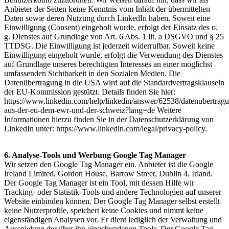
Anbieter der Seiten keine Kenntnis vom Inhalt der übermittelten
Daten sowie deren Nutzung durch LinkedIn haben. Soweit eine
Einwilligung (Consent) eingeholt wurde, erfolgt der Einsatz des o.
g. Dienstes auf Grundlage von Art. 6 Abs. 1 lit. a DSGVO und § 25
TTDSG. Die Einwilligung ist jederzeit widerrufbar. Soweit keine
Einwilligung eingeholt wurde, erfolgt die Verwendung des Dienstes
auf Grundlage unseres berechtigten Interesses an einer möglichst
umfassenden Sichtbarkeit in den Sozialen Medien. Die
Datenübertragung in die USA wird auf die Standardvertragsklauseln
der EU-Kommission gestützt. Details finden Sie hier:
https://www.linkedin.com/help/linkedin/answer/62538/datenubertrag
aus-der-eu-dem-ewr-und-der-schweiz?lang=de Weitere
Informationen hierzu finden Sie in der Datenschutzerklärung von
LinkedIn unter: https://www.linkedin.com/legal/privacy-policy.
6. Analyse-Tools und Werbung Google Tag Manager
Wir setzen den Google Tag Manager ein. Anbieter ist die Google
Ireland Limited, Gordon House, Barrow Street, Dublin 4, Irland.
Der Google Tag Manager ist ein Tool, mit dessen Hilfe wir
Tracking- oder Statistik-Tools und andere Technologien auf unserer
Website einbinden können. Der Google Tag Manager selbst erstellt
keine Nutzerprofile, speichert keine Cookies und nimmt keine
eigenständigen Analysen vor. Er dient lediglich der Verwaltung und
Ausspielung der über ihn eingebundenen Tools. Der Google Tag