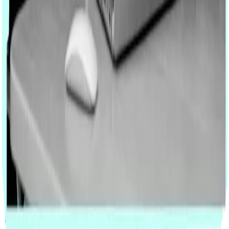
Support
Consulting
Einführung
Schulungen & Workshops
Digitalisierung
Lizenzmanagement
Help Desk
Insights
Über Uns
Unser Team
Case Studies
Blog
Karriere
Ihr Unternehmen
Start Up
Mittelstand
Konzern
hello@meskru.com
+49 201 890 764 19