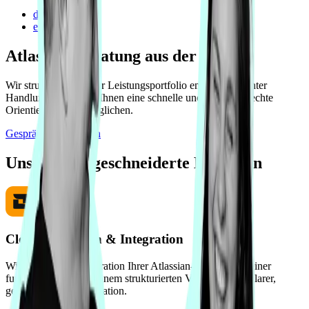
de
en
Atlassian Beratung aus der Praxis.
Wir strukturieren unser Leistungsportfolio entlang relevanter
Handlungsfelder, um Ihnen eine schnelle und bedarfsgerechte
Orientierung zu ermöglichen.
Gespräch vereinbaren
Unsere Maßgeschneiderte Lösungen
Cloud-Migration & Integration
Wir begleiten die Migration Ihrer Atlassian-Systeme mit einer
fundierten Strategie, einem strukturierten Vorgehen und klarer,
geeigneter Kommunikation.