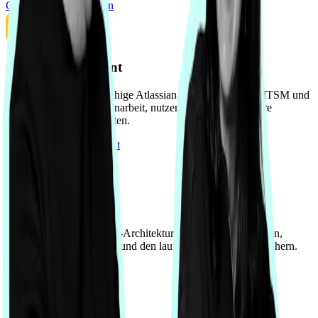
Cloud-Migration planen
Servicemanagement
Wir gestalten leistungsfähige Atlassian-Systeme für ESM/ITSM und
übergreifende Zusammenarbeit, nutzerzentriert und auf Ihre
Organisation zugeschnitten.
Zum Servicemanagement
Strategie & Betrieb
Wir helfen, Ihre Atlassian-Architektur strategisch aufzustellen,
Prozesse zu strukturieren und den laufenden Betrieb abzusichern.
Strategie aufsetzen