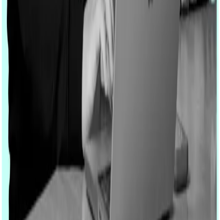
MESKRU Essen
Alfredstrasse 81
45130 Essen
MESKRU München
Tumblingerstraße 54
80337 München
Lösungen
Alle Lösungen
Cloud-Migration
Servicemanagement & Zusammenarbeit
Strategie & Betrieb
Aktivierung & Support
Leistungen