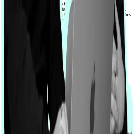
Unser Anspruch ist es, Komplexität zu reduzieren und Klarheit zu
schaffen. Wir entwickeln Atlassian-Umgebungen, die transparent,
skalierbar und zukunftsfähig sind. Dabei verbinden wir strategisches
Denken mit technischer Exzellenz – immer mit dem Ziel, echten
Mehrwert für Unternehmen und ihre Teams zu schaffen.
Wir kümmern uns um Ihr Anliegen!
Heute noch Termin vereinbaren und durchstarten
Gespräch vereinbaren
Bereit, Atlassian sinnvoll einzusetzen?
Jetzt Kontakt aufnehmen