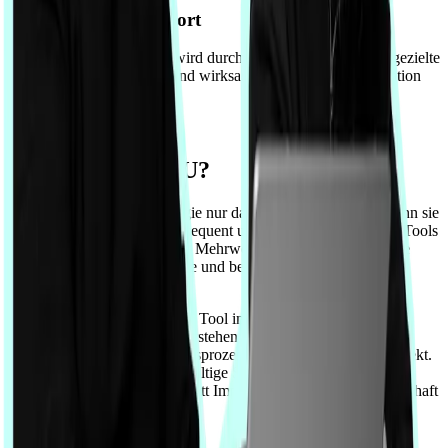
Aktivierung & Support
Ihre Atlassian-Umgebung wird durch strukturierten Support, gezielte
Enablement-Maßnahmen und wirksame Change-Kommunikation
nachhaltig genutzt.
Nachhaltigkeit verbessern
Warum MESKRU?
Wir glauben, dass Technologie nur dann Wirkung entfaltet, wenn sie
strukturiert gedacht und konsequent umgesetzt wird. Atlassian-Tools
sind leistungsstark – doch ihr Mehrwert entsteht erst durch klare
Strategien, definierte Prozesse und befähigte Teams.
Bei MESKRU steht nicht das Tool im Mittelpunkt, sondern die
Organisation dahinter. Wir verstehen Digitalisierung als
kontinuierlichen Entwicklungsprozess, nicht als einmaliges Projekt.
Deshalb setzen wir auf nachhaltige Strukturen statt kurzfristiger
Lösungen, auf Governance statt Improvisation und auf Partnerschaft
statt reiner Dienstleistung.